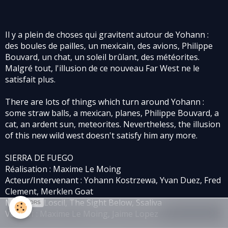
Il y a plein de choses qui gravitent autour de Yohann :
des boules de pailles, un mexicain, des avions, Philippe
Bouvard, un chat, un soleil brûlant, des météorites.
Malgré tout, l'illusion de ce nouveau Far West ne le
satisfait plus.
There are lots of things which turn around Yohann :
some straw balls, a mexican, planes, Philippe Bouvard, a
cat, an ardent sun, meteorites. Nevertheless, the illusion
of this new wild west doesn't satisfy him any more.
SIERRA DE FUEGO
Réalisation : Maxime Le Moing
Acteur/Intervenant : Yohann Kostrzewa, Yvan Duez, Fred
Clement, Merklen Goat
Musique : Loscil, The Sight Below, Ssaliva
SPONSORS
Voix off : Maxime Le Moing, Jaime Lopez